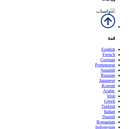
قمة
English
French
German
Portuguese
Spanish
Russian
Japanese
Korean
Arabic
Irish
Greek
Turkish
Italian
Danish
Romanian
Indonesian